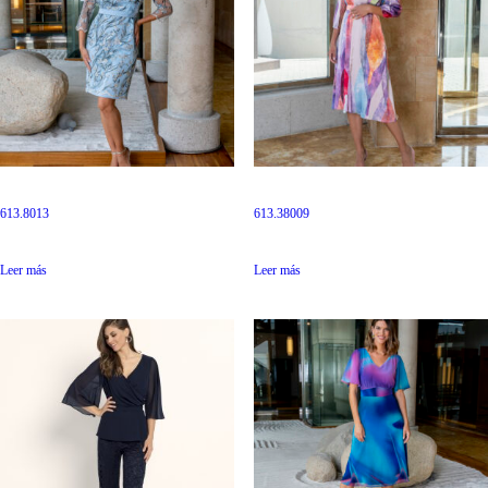
613.8013
613.38009
Leer más
Leer más